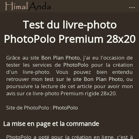
...
Accueil
Test du livre-photo
PhotoPolo Premium 28x20
Photographies
Carnets de voyage
Grâce au site
Bon Plan Photo
, j'ai eu l'occasion de
tester les services de
PhotoPolo
pour la création
Matériel
d'un livre-photo. Vous pouvez bien entendu
retrouver mon
test sur le site Bon Plan Photo
, ou
Avis et tests
poursuivre la lecture de cet article pour avoir mon
avis sur ce livre-photo Premium rigide 28x20.
Liens
Site de PhotoPolo :
PhotoPolo
La mise en page et la commande
PhotoPolo a opté pour la création en ligne, c'est à