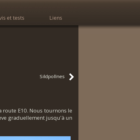
vis et tests
Liens
Sildpollnes
la route E10. Nous tournons le
lève graduellement jusqu'à un