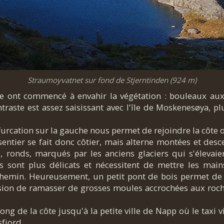
Straumoyvatnet sur fond de Stjerntinden (924 m)
ne ont commencé à envahir la végétation : bouleaux aux 
traste est assez saisissant avec l'île de Moskenesøya, pl
urcation sur la gauche nous permet de rejoindre la côte ori
sentier se fait donc côtier, mais alterne montées et desce
ronds, marqués par les anciens glaciers qui s'élevaien
 sont plus délicats et nécessitent de mettre les mains.
hemin. Heureusement, un petit pont de bois permet de le
asion de ramasser de grosses moules accrochées aux roche
ng de la côte jusqu'à la petite ville de Napp où le taxi
fjord.