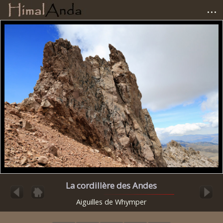
...
Accueil
Photographies
Carnets de voyage
Matériel
Avis et tests
Liens
La cordillère des Andes
Aiguilles de Whymper