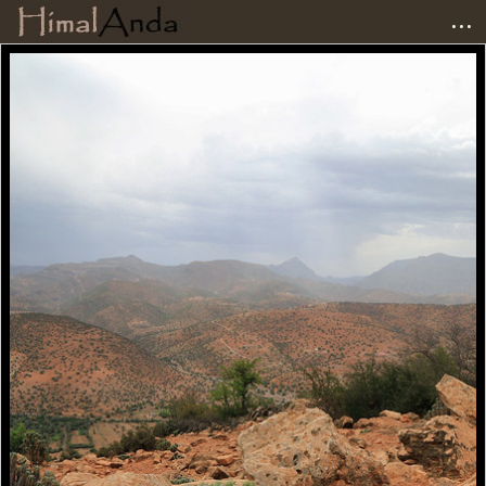
...
Accueil
Photographies
Carnets de voyage
Matériel
Avis et tests
Liens