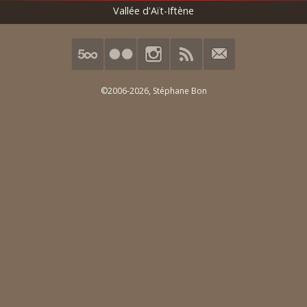
Vallée d'Aït-Iftène
©2006-2026,
Stéphane Bon