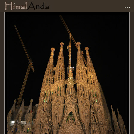
...
Accueil
Photographies
Carnets de voyage
Matériel
Avis et tests
Liens