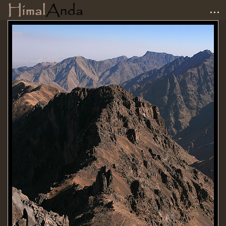
...
Accueil
Photographies
Carnets de voyage
Matériel
Avis et tests
Liens