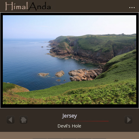
...
Accueil
Photographies
Carnets de voyage
Matériel
Avis et tests
Liens
Jersey
Devil's Hole