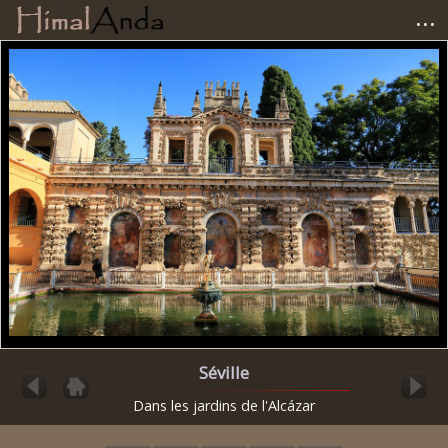
...
Accueil
Photographies
Carnets de voyage
Matériel
Avis et tests
Liens
Séville
Dans les jardins de l'Alcázar