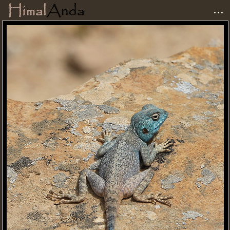
...
Accueil
Photographies
Carnets de voyage
Matériel
Avis et tests
Liens