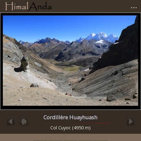
...
Accueil
Photographies
Carnets de voyage
Matériel
Avis et tests
Liens
Cordillère Huayhuash
Col Cuyoc (4950 m)